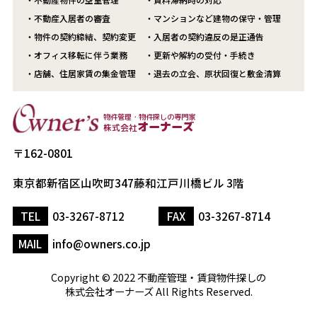
・不動産入居者の審査
・マンションなど建物の保守・管理
・物件の契約締結、契約変更
・入居者の契約違反の是正通告
・オフィス移転に伴う業務
・更新や解約の受付・手続き
・店舗、住居家賃の集金管理
・退去の立会、原状回復と敷金清算
物件管理・物件探しの専門家
オーナーズ
株式会社
〒162-0801
東京都新宿区山吹町347藤和江戸川橋ビル 3階
TEL
03-3267-8712
FAX
03-3267-8714
MAIL
info@owners.co.jp
Copyright © 2022 不動産管理・賃貸物件探しの
株式会社オーナーズ All Rights Reserved.